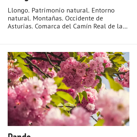
Llongo. Patrimonio natural. Entorno
natural. Montañas. Occidente de
Asturias. Comarca del Camín Real de la
Mesa. Montaña de Asturias. Camín Real
de la Mesa, altitud y grandes
depresiones, montañas y simas, el
Caldoveiro y Cuevallagar. Yernes y
Tameza ...