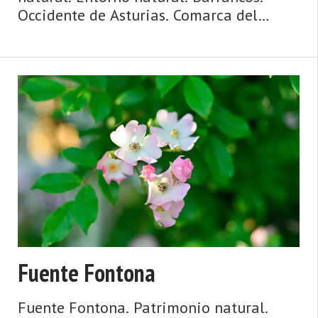
Occidente de Asturias. Comarca del
Camín Real de la Mesa. Montaña de
Asturias. Camín Real de la Mesa, altitud
y grandes depresiones, montañas y
simas, el Caldoveiro y Cuevallagar ...
Fuente Fontona
Fuente Fontona. Patrimonio natural.