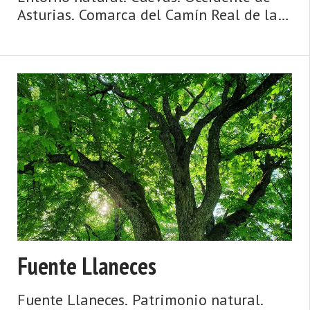
Asturias. Comarca del Camín Real de la
Mesa. Montaña de Asturias. Camín Real
de la Mesa, altitud y grandes
depresiones, montañas y simas, el
Caldoveiro y Cuevallagar. Yernes y Ta ...
Fuente Llaneces
Fuente Llaneces. Patrimonio natural.