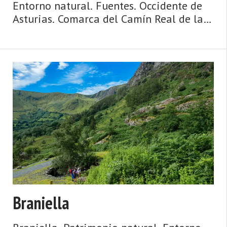
Entorno natural. Fuentes. Occidente de
Asturias. Comarca del Camín Real de la
Mesa. Montaña de Asturias. Camín Real
de la Mesa, altitud y grandes
depresiones, montañas y simas, el
Caldoveiro y Cuevallagar. Yernes y ...
Braniella