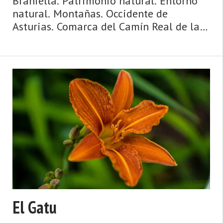
Braniella. Patrimonio natural. Entorno
natural. Montañas. Occidente de
Asturias. Comarca del Camín Real de la
Mesa. Montaña de Asturias. Camín Real
de la Mesa, altitud y grandes
depresiones, montañas y simas, el
Caldoveiro y Cuevallagar. Yernes y Tam
...
El Gatu