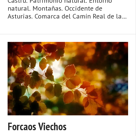
Castru. Patrimonio natural. Entorno
natural. Montañas. Occidente de
Asturias. Comarca del Camín Real de la
Mesa. Montaña de Asturias. Camín Real
de la Mesa, altitud y grandes
depresiones, montañas y simas, el
Caldoveiro y Cuevallagar. Yernes y
Tameza ...
Forcaos Viechos