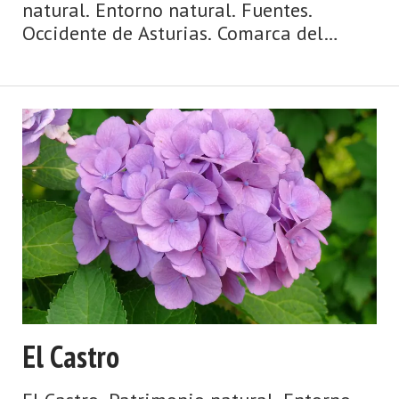
natural. Entorno natural. Fuentes.
Occidente de Asturias. Comarca del
Camín Real de la Mesa. Montaña de
Asturias. Camín Real de la Mesa, altitud
y grandes depresiones, montañas y
simas, el Caldoveiro y Cuevallagar. Ye ...
El Castro