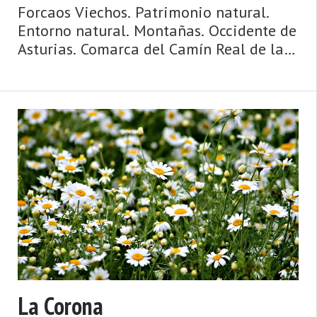
Forcaos Viechos. Patrimonio natural.
Entorno natural. Montañas. Occidente de
Asturias. Comarca del Camín Real de la
Mesa. Montaña de Asturias. Camín Real
de la Mesa, altitud y grandes
depresiones, montañas y simas, el
Caldoveiro y Cuevallagar. Yernes ...
La Corona