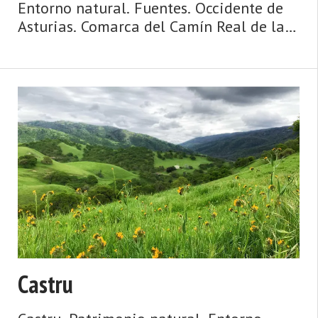
Entorno natural. Fuentes. Occidente de
Asturias. Comarca del Camín Real de la
Mesa. Montaña de Asturias. Camín Real
de la Mesa, altitud y grandes
depresiones, montañas y simas, el
Caldoveiro y Cuevallagar. Yernes ...
Castru