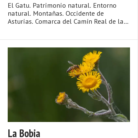
El Gatu. Patrimonio natural. Entorno
natural. Montañas. Occidente de
Asturias. Comarca del Camín Real de la
Mesa. Montaña de Asturias. Camín Real
de la Mesa, altitud y grandes
depresiones, montañas y simas, el
Caldoveiro y Cuevallagar. Yernes y Tamez
...
La Bobia