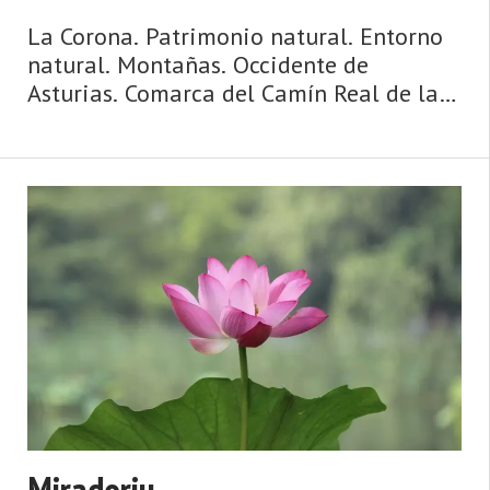
La Corona. Patrimonio natural. Entorno
natural. Montañas. Occidente de
Asturias. Comarca del Camín Real de la
Mesa. Montaña de Asturias. Camín Real
de la Mesa, altitud y grandes
depresiones, montañas y simas, el
Caldoveiro y Cuevallagar. Yernes y Tam
...
Miradoriu