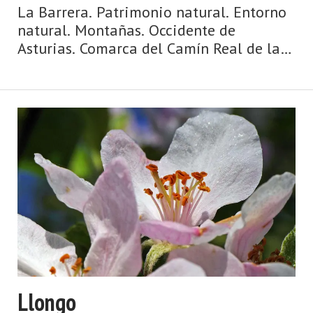
La Barrera. Patrimonio natural. Entorno
natural. Montañas. Occidente de
Asturias. Comarca del Camín Real de la
Mesa. Montaña de Asturias. Camín Real
de la Mesa, altitud y grandes
depresiones, montañas y simas, el
Caldoveiro y Cuevallagar. Yernes y Ta ...
Llongo