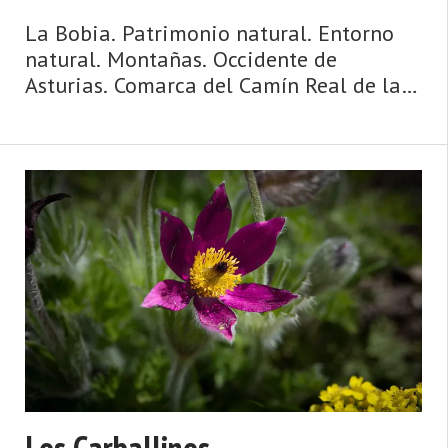
La Bobia. Patrimonio natural. Entorno
natural. Montañas. Occidente de
Asturias. Comarca del Camín Real de la
Mesa. Montaña de Asturias. Camín Real
de la Mesa, altitud y grandes
depresiones, montañas y simas, el
Caldoveiro y Cuevallagar. Yernes y Tame
...
Los Carballinos