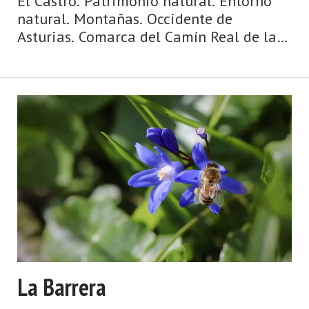
El Castro. Patrimonio natural. Entorno
natural. Montañas. Occidente de
Asturias. Comarca del Camín Real de la
Mesa. Montaña de Asturias. Camín Real
de la Mesa, altitud y grandes
depresiones, montañas y simas, el
Caldoveiro y Cuevallagar. Yernes y Tam
...
La Barrera