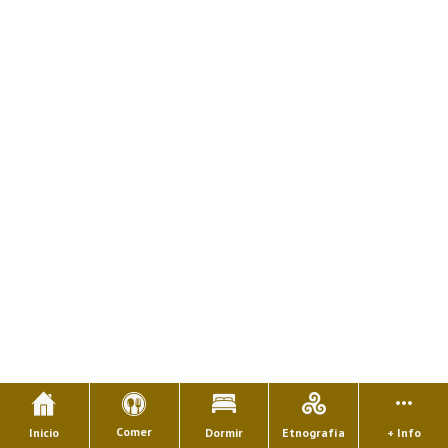
Comer
Inicio
Dormir
Etnografía
+ Info