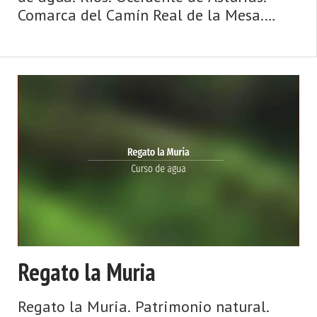
Comarca del Camín Real de la Mesa.
Montaña de Asturias. Camín Real de la
Mesa, altitud y grandes depresiones,
montañas y simas, el Caldoveiro y
Cuevallagar. Yernes y Tameza ...
Regato la Muria
Regato la Muria. Patrimonio natural.