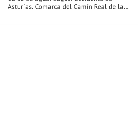
Asturias. Comarca del Camín Real de la
Mesa. Montaña de Asturias. Camín Real
de la Mesa, altitud y grandes
depresiones, montañas y simas, el
Caldoveiro y Cuevallagar. Yernes ...