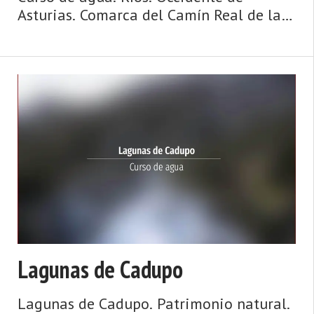
Asturias. Comarca del Camín Real de la
Mesa. Montaña de Asturias. Camín Real
de la Mesa, altitud y grandes
depresiones, montañas y simas, el
Caldoveiro y Cuevallagar. Yernes y Ta ...
Lagunas de Cadupo
Lagunas de Cadupo. Patrimonio natural.